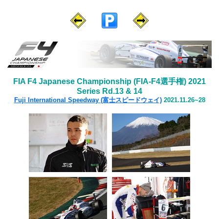
FIA F4 Japanese Championship (FIA-F4選手権) 2021
Series Rd.13 & 14
Fuji International Speedway (富士スピードウェイ)
2021.11.26~28